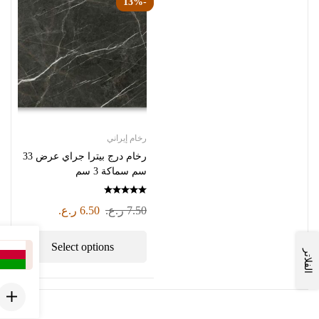
-13%
رخام إيراني
رخام درج بيترا جراي عرض 33
سم سماكة 3 سم
7.50
ر.ع.
6.50
ر.ع.
Select options
الفلاتر