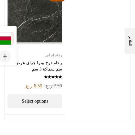
الفلاتر
رخام إيراني
رخام درج بيترا جراي عرض 33
سم سماكة 3 سم
7.50
ر.ع.
6.50
ر.ع.
Select options