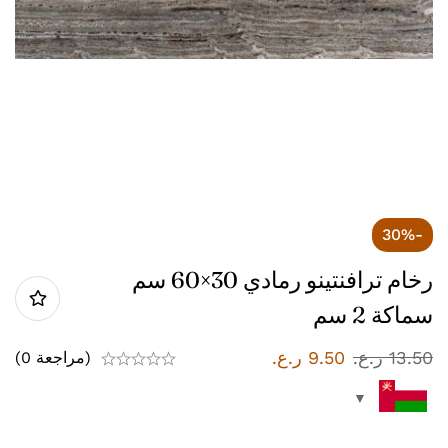
-30%
رخام ترافنتينو رمادي 30×60 سم
سماكة 2 سم
13.50
ر.ع.
9.50
ر.ع.
(مراجعة 0)