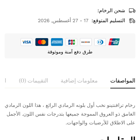
شحن الرخام:
التسليم المتوقع:
17 - 27 أغسطس, 2026
طرق دفع آمنة وموثوقة
المواصفات
معلومات إضافية
التقييمات (0)
الا
السؤال والإجابة
التقييم والمراجعة
رخام ترافنتينو نخب أول بلونه الرمادي الرائع ، هذا اللون الرمادي
التشطيب
مصقول لامع
الغامق ذو العروق المموجة جميعها بتدرجات نفس اللون. الأجمل
سؤال
0
بناءً على مراجعة 0
كتابة مراجعة
اسئلنا
بلد المنشأ
إيران
على الاطلاق للأرضيات والواجهات.
لا توجد تقييمات حتى الآن.
لا توجد أي أسئلة تم العثور عليها.