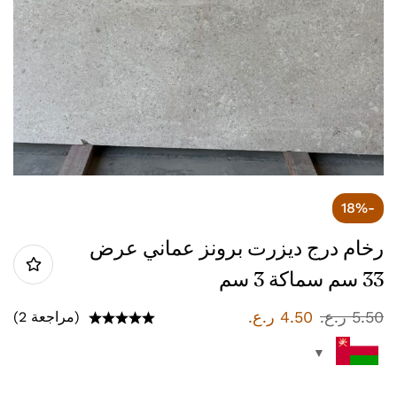
-18%
رخام درج ديزرت برونز عماني عرض
33 سم سماكة 3 سم
5.50
ر.ع.
4.50
ر.ع.
(مراجعة 2)