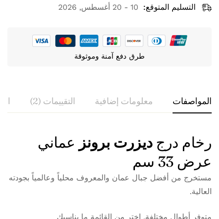
التسليم المتوقع:
10 - 20 أغسطس, 2026
طرق دفع آمنة وموثوقة
المواصفات
معلومات إضافية
التقييمات (2)
الا
السؤال والإجابة
التقييم والمراجعة
رخام درج
ديزرت برونز
عماني
طول
100 سم, 110 سم, 120 سم, 130 سم, 140 سم,
الدرجة
150 سم
سؤال
0
بناءً على مراجعة 2
كتابة مراجعة
اسئلنا
عرض 33 سم
مستخرج من أفضل جبال عمان والمعروف محلياً وعالمياً بجودته
العالية.
لا توجد أي أسئلة تم العثور عليها.
أحمد
في مارس 14, 2023
متوفر أطوال مختلفة. اختر من القائمة ما يناسبك