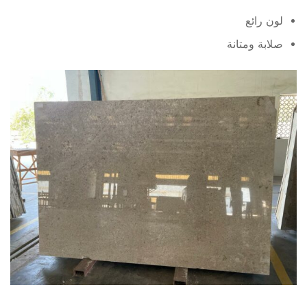
لون رائع
صلابة ومتانة